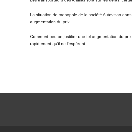
Les transporteurs des Antilles sont sur les dents, certa
La situation de monopole de la société Autovison dan
augmentation du prix.
Comment peu on justifier une tel augmentation du prix du
rapidement qu’il ne l’espèrent.