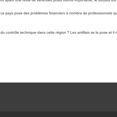
ins ayant une flotte de véhicules poids lourds importante, le surplus est
s ce pays pose des problèmes financiers à nombre de professionnels qu
 contrôle technique dans cette région ? Les antillais se la pose et il n’