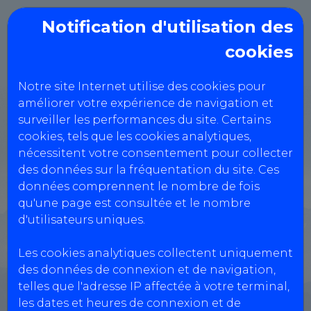
Notification d'utilisation des
cookies
Notre site Internet utilise des cookies pour
améliorer votre expérience de navigation et
Check Up Auto
surveiller les performances du site. Certains
cookies, tels que les cookies analytiques,
nécessitent votre consentement pour collecter
1E Rue niepce,
des données sur la fréquentation du site. Ces
données comprennent le nombre de fois
78130 LES MUREAUX
qu'une page est consultée et le nombre
0186046864
d'utilisateurs uniques.
Les cookies analytiques collectent uniquement
Réservation Véhicules Légers
des données de connexion et de navigation,
telles que l'adresse IP affectée à votre terminal,
Réservation motos, quads, voiturettes...
les dates et heures de connexion et de